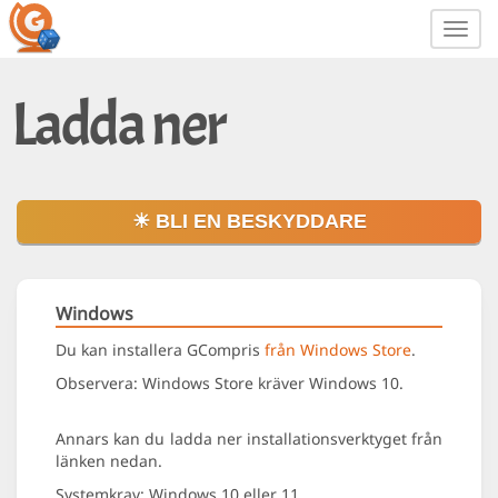
Toggl
navig
Ladda ner
☀ BLI EN BESKYDDARE
Windows
Du kan installera GCompris
från Windows Store
.
Observera: Windows Store kräver Windows 10.
Annars kan du ladda ner installationsverktyget från
länken nedan.
Systemkrav: Windows 10 eller 11.