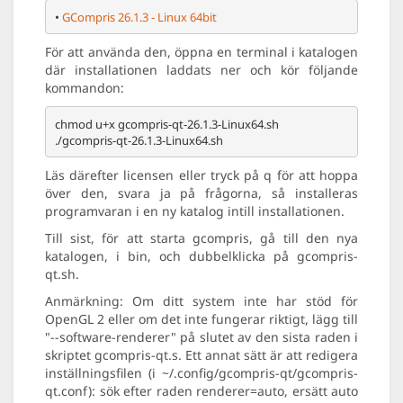
• 
GCompris 26.1.3 - Linux 64bit
För att använda den, öppna en terminal i katalogen
där installationen laddats ner och kör följande
kommandon:
chmod u+x gcompris-qt-26.1.3-Linux64.sh

Läs därefter licensen eller tryck på q för att hoppa
över den, svara ja på frågorna, så installeras
programvaran i en ny katalog intill installationen.
Till sist, för att starta gcompris, gå till den nya
katalogen, i bin, och dubbelklicka på gcompris-
qt.sh.
Anmärkning: Om ditt system inte har stöd för
OpenGL 2 eller om det inte fungerar riktigt, lägg till
"--software-renderer" på slutet av den sista raden i
skriptet gcompris-qt.s. Ett annat sätt är att redigera
inställningsfilen (i ~/.config/gcompris-qt/gcompris-
qt.conf): sök efter raden renderer=auto, ersätt auto