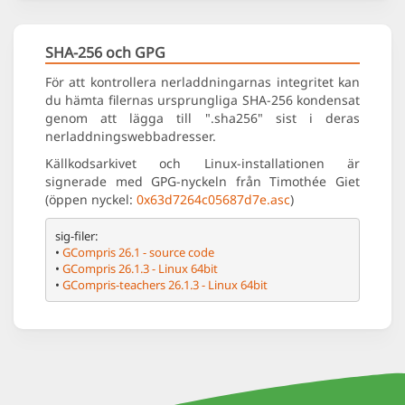
SHA-256 och GPG
För att kontrollera nerladdningarnas integritet kan
du hämta filernas ursprungliga SHA-256 kondensat
genom att lägga till ".sha256" sist i deras
nerladdningswebbadresser.
Källkodsarkivet och Linux-installationen är
signerade med GPG-nyckeln från Timothée Giet
(öppen nyckel:
0x63d7264c05687d7e.asc
)
sig-filer:

• 
GCompris 26.1 - source code
• 
GCompris 26.1.3 - Linux 64bit
• 
GCompris-teachers 26.1.3 - Linux 64bit