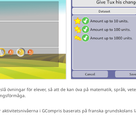
lå övningar för elever, så att de kan öva på matematik, språk, ve
ningsförmåga.
 aktivitetsnivåerna i GCompris baserats på franska grundskolans lä