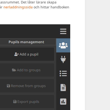
lassrummet. Det låter lärare skapa
vår
nerladdningssida
och hittar handboken