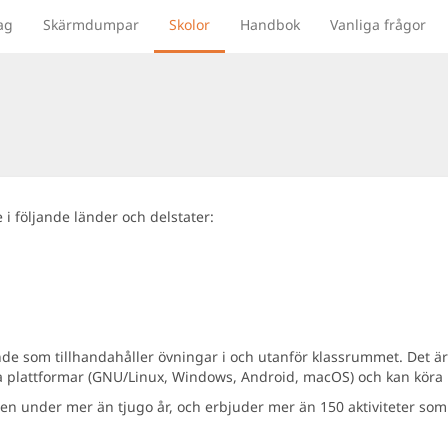
ag
Skärmdumpar
Skolor
Handbok
Vanliga frågor
i följande länder och delstater:
rande som tillhandahåller övningar i och utanför klassrummet. Det 
ra plattformar (GNU/Linux, Windows, Android, macOS) och kan köra
lden under mer än tjugo år, och erbjuder mer än 150 aktiviteter s