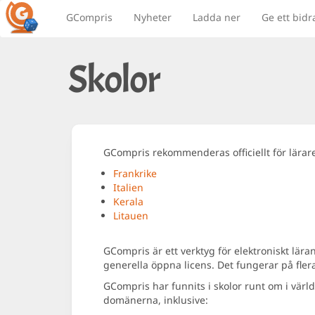
GCompris
Nyheter
Ladda ner
Ge ett bidr
Skolor
GCompris rekommenderas officiellt för lärare 
Frankrike
Italien
Kerala
Litauen
GCompris är ett verktyg för elektroniskt lä
generella öppna licens. Det fungerar på fle
GCompris har funnits i skolor runt om i vär
domänerna, inklusive: