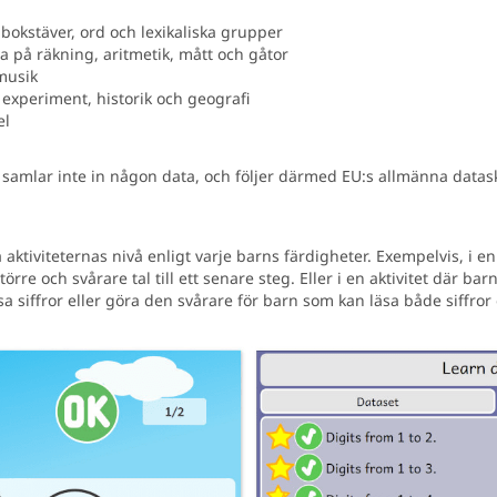
g bokstäver, ord och lexikaliska grupper
 på räkning, aritmetik, mått och gåtor
musik
xperiment, historik och geografi
el
 samlar inte in någon data, och följer därmed EU:s allmänna data
 aktiviteternas nivå enligt varje barns färdigheter. Exempelvis, i e
törre och svårare tal till ett senare steg. Eller i en aktivitet där b
sa siffror eller göra den svårare för barn som kan läsa både siffror