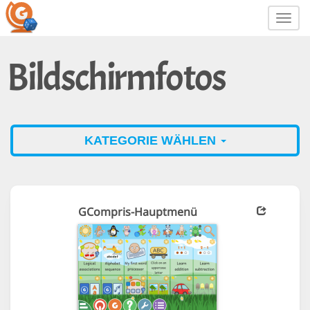
Toggl
navig
Bildschirmfotos
KATEGORIE WÄHLEN
GCompris-Hauptmenü