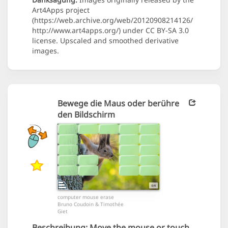
Art4Apps project
(https://web.archive.org/web/20120908214126/
http://www.art4apps.org/) under CC BY-SA 3.0
license. Upscaled and smoothed derivative
images.
Bewege die Maus oder berühre
den Bildschirm
computer mouse erase
Bruno Coudoin & Timothée
Giet
Beschreibung:
Move the mouse or touch