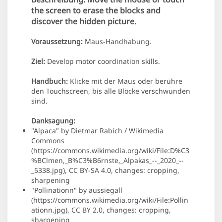
the screen to erase the blocks and
discover the hidden picture.
Voraussetzung:
Maus-Handhabung.
Ziel:
Develop motor coordination skills.
Handbuch:
Klicke mit der Maus oder berühre
den Touchscreen, bis alle Blöcke verschwunden
sind.
Danksagung:
"Alpaca" by Dietmar Rabich / Wikimedia
Commons
(https://commons.wikimedia.org/wiki/File:D%C3
%BClmen,_B%C3%B6rnste,_Alpakas_--_2020_--
_5338.jpg), CC BY-SA 4.0, changes: cropping,
sharpening
"Pollinationn" by aussiegall
(https://commons.wikimedia.org/wiki/File:Pollin
ationn.jpg), CC BY 2.0, changes: cropping,
sharpening