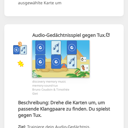
ausgewählte Karte um
Audio-Gedächtnisspiel gegen Tux.
discovery memory music
memory-sound-tux
Bruno Coudoin & Timothée
Giet
Beschreibung:
Drehe die Karten um, um
passende Klangpaare zu finden. Du spielst
gegen Tux.
Ziel:
Trainiere dein Audio-Gedächtnis.