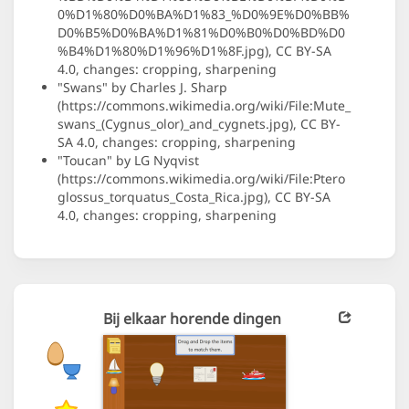
0%D1%80%D0%BA%D1%83_%D0%9E%D0%BB%
D0%B5%D0%BA%D1%81%D0%B0%D0%BD%D0
%B4%D1%80%D1%96%D1%8F.jpg), CC BY-SA
4.0, changes: cropping, sharpening
"Swans" by Charles J. Sharp
(https://commons.wikimedia.org/wiki/File:Mute_
swans_(Cygnus_olor)_and_cygnets.jpg), CC BY-
SA 4.0, changes: cropping, sharpening
"Toucan" by LG Nyqvist
(https://commons.wikimedia.org/wiki/File:Ptero
glossus_torquatus_Costa_Rica.jpg), CC BY-SA
4.0, changes: cropping, sharpening
Bij elkaar horende dingen