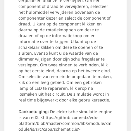
verplaatsen door ze te verslepen. Om een
component of draad te verwijderen, selecteer
het hulpmiddel verwijderen bovenaan de
componentenkiezer en select de component of
draad. U kunt op de component klikken en
daarna op de rotatieknoppen om deze te
draaien of op de informatieknop om er
informatie over te krijgen. U kunt op de
schakelaar klikken om deze te openen of te
sluiten. Evenzo kunt u de waarde van de
dimmer wijzigen door zijn schuifregelaar te
verslepen. Om twee einden te verbinden, klik
op het eerste eind, daarna op het tweede eind.
Om selectie van een einde ongedaan te maken,
klik op een leeg gebied. Om een gebroken
lamp of LED te repareren, klik erop na
losmaken uit het circuit. De simulatie wordt in
real time bijgewerkt door elke gebruikersactie.
Dankbetuiging:
De elektrische simulatie-engine
is van edX: <https://github.com/edx/edx-
platform/blob/master/common/lib/xmodule/xm
odule/js/src/capa/schematic.js>.