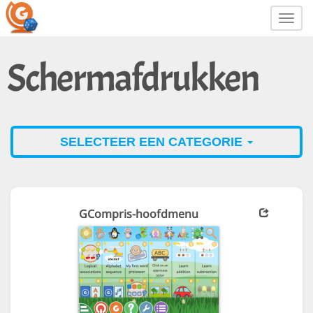
Toggl
navig
Schermafdrukken
SELECTEER EEN CATEGORIE
GCompris-hoofdmenu