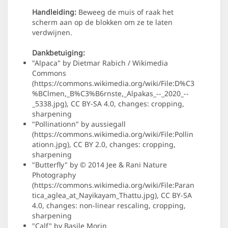
Handleiding:
Beweeg de muis of raak het
scherm aan op de blokken om ze te laten
verdwijnen.
Dankbetuiging:
"Alpaca" by Dietmar Rabich / Wikimedia
Commons
(https://commons.wikimedia.org/wiki/File:D%C3
%BClmen,_B%C3%B6rnste,_Alpakas_--_2020_--
_5338.jpg), CC BY-SA 4.0, changes: cropping,
sharpening
"Pollinationn" by aussiegall
(https://commons.wikimedia.org/wiki/File:Pollin
ationn.jpg), CC BY 2.0, changes: cropping,
sharpening
"Butterfly" by © 2014 Jee & Rani Nature
Photography
(https://commons.wikimedia.org/wiki/File:Paran
tica_aglea_at_Nayikayam_Thattu.jpg), CC BY-SA
4.0, changes: non-linear rescaling, cropping,
sharpening
"Calf" by Basile Morin