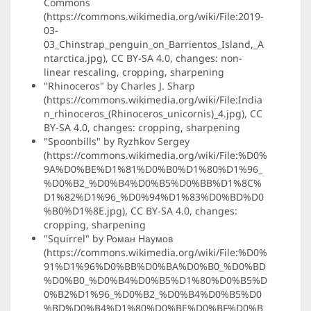
Commons
(https://commons.wikimedia.org/wiki/File:2019-
03-
03_Chinstrap_penguin_on_Barrientos_Island,_A
ntarctica.jpg), CC BY-SA 4.0, changes: non-
linear rescaling, cropping, sharpening
"Rhinoceros" by Charles J. Sharp
(https://commons.wikimedia.org/wiki/File:India
n_rhinoceros_(Rhinoceros_unicornis)_4.jpg), CC
BY-SA 4.0, changes: cropping, sharpening
"Spoonbills" by Ryzhkov Sergey
(https://commons.wikimedia.org/wiki/File:%D0%
9A%D0%BE%D1%81%D0%B0%D1%80%D1%96_
%D0%B2_%D0%B4%D0%B5%D0%BB%D1%8C%
D1%82%D1%96_%D0%94%D1%83%D0%BD%D0
%B0%D1%8E.jpg), CC BY-SA 4.0, changes:
cropping, sharpening
"Squirrel" by Роман Наумов
(https://commons.wikimedia.org/wiki/File:%D0%
91%D1%96%D0%BB%D0%BA%D0%B0_%D0%BD
%D0%B0_%D0%B4%D0%B5%D1%80%D0%B5%D
0%B2%D1%96_%D0%B2_%D0%B4%D0%B5%D0
%BD%D0%B4%D1%80%D0%BE%D0%BF%D0%B