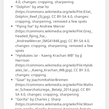
4.0, changes: cropping, sharpening
"Dolphin" by טל שמע
(https://commons.wikimedia.org/wiki/File:Eilat_
Dolphin_Reef_(3).jpg), CC BY-SA 4.0, changes:
cropping, sharpening, removed a few spots
"Flying fox" by Andrew Mercer
(https://commons.wikimedia.org/wiki/File:Grey_
headed_flying_fox_-
_AndrewMercer_IMG41848.jpg), CC BY-SA 4.0,
changes: cropping, sharpening, removed a few
spots
"Hylobates lar - Kaeng Krachan WB" by JJ
Harrison
(https://commons.wikimedia.org/wiki/File:Hylob
ates_lar_-_Kaeng_Krachan_WB.jpg), CC BY 3.0,
changes: cropping
"Goat" by JoachimKohlerBremen
(https://commons.wikimedia.org/wiki/File:Wallis
er_Schwarzhalsziege,_Belalp_2014.jpg), CC BY-
SA 4.0, changes: cropping, sharpening
"Gorilla" by Charles J. Sharp
(https://commons.wikimedia.org/wiki/File:Moun
tain_gorilla_(Gorilla_beringei_beringei)_female_