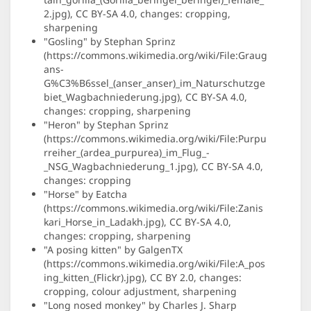
2.jpg), CC BY-SA 4.0, changes: cropping,
sharpening
"Gosling" by Stephan Sprinz
(https://commons.wikimedia.org/wiki/File:Graug
ans-
G%C3%B6ssel_(anser_anser)_im_Naturschutzge
biet_Wagbachniederung.jpg), CC BY-SA 4.0,
changes: cropping, sharpening
"Heron" by Stephan Sprinz
(https://commons.wikimedia.org/wiki/File:Purpu
rreiher_(ardea_purpurea)_im_Flug_-
_NSG_Wagbachniederung_1.jpg), CC BY-SA 4.0,
changes: cropping
"Horse" by Eatcha
(https://commons.wikimedia.org/wiki/File:Zanis
kari_Horse_in_Ladakh.jpg), CC BY-SA 4.0,
changes: cropping, sharpening
"A posing kitten" by GalgenTX
(https://commons.wikimedia.org/wiki/File:A_pos
ing_kitten_(Flickr).jpg), CC BY 2.0, changes:
cropping, colour adjustment, sharpening
"Long nosed monkey" by Charles J. Sharp