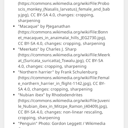
(https://commons.wikimedia.org/wiki/File:Probo
scis_monkey_(Nasalis_larvatus)_female_and_bab
y.jpg), CC BY-SA 4.0, changes: cropping,
sharpening
"Macaque" by PJeganathan
(https://commons.wikimedia.org/wiki/File:Bonn
et_macaques_in_anaimalai_hills_JEG2730.jpg),
CC BY-SA 4.0, changes: cropping, sharpening
"Meerkats" by Charles J. Sharp
(https://commons.wikimedia.org/wiki/File:Meerk
at_(Suricata_suricatta)_Tswalu.jpg), CC BY-SA
4.0, changes: cropping, sharpening
"Northern harrier" by Frank Schulenburg
(https://commons.wikimedia.org/wiki/File:Femal
e_northern_harrier_in_flight-1142.jpg), CC BY-
SA 4.0, changes: cropping, sharpening
"Nubian ibex" by Rhododendrites
(https://commons.wikimedia.org/wiki/File:Juveni
le_Nubian_ibex_in_Mitzpe_Ramon_(40409).jpg),
CC BY-SA 4.0, changes: non-linear rescaling,
cropping, sharpening
"Penguin" Photo: Gordon Leggett / Wikimedia