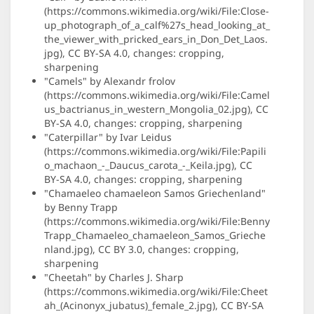
(https://commons.wikimedia.org/wiki/File:Close-
up_photograph_of_a_calf%27s_head_looking_at_
the_viewer_with_pricked_ears_in_Don_Det_Laos.
jpg), CC BY-SA 4.0, changes: cropping,
sharpening
"Camels" by Alexandr frolov
(https://commons.wikimedia.org/wiki/File:Camel
us_bactrianus_in_western_Mongolia_02.jpg), CC
BY-SA 4.0, changes: cropping, sharpening
"Caterpillar" by Ivar Leidus
(https://commons.wikimedia.org/wiki/File:Papili
o_machaon_-_Daucus_carota_-_Keila.jpg), CC
BY-SA 4.0, changes: cropping, sharpening
"Chamaeleo chamaeleon Samos Griechenland"
by Benny Trapp
(https://commons.wikimedia.org/wiki/File:Benny
Trapp_Chamaeleo_chamaeleon_Samos_Grieche
nland.jpg), CC BY 3.0, changes: cropping,
sharpening
"Cheetah" by Charles J. Sharp
(https://commons.wikimedia.org/wiki/File:Cheet
ah_(Acinonyx_jubatus)_female_2.jpg), CC BY-SA